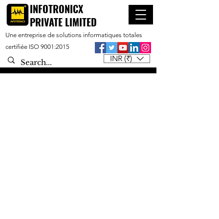
INFOTRONICX
PRIVATE LIMITED
Une entreprise de solutions informatiques totales
certifiée ISO 9001:2015
INR (₹)
Service de réingénierie
logicielle
Service de réingénierie
logicielle d'INFOTRONICX
Notre service de réingénierie
logicielle peut insuffler une nouvelle
vie aux systèmes critiques pour
l'entreprise, développés il y a de
nombreuses années, vous permet de
bénéficier d'une meilleure évolutivité,