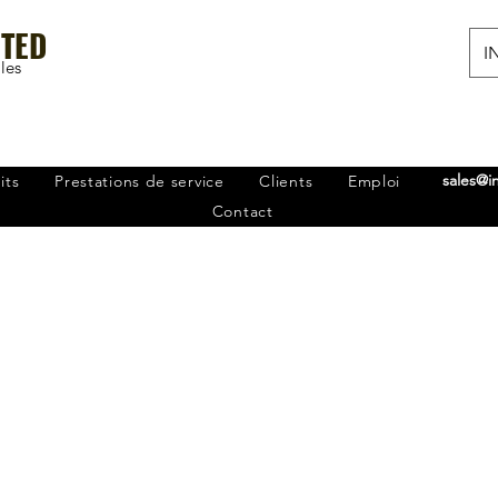
ITED
IN
les
sales@i
its
Prestations de service
Clients
Emploi
Contact
bile Développem
d'applications
pment Service d'INFOTRONICX