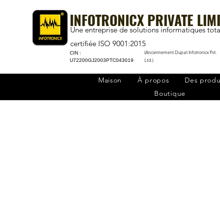
INFOTRONICX PRIVATE LIM
Une entreprise de solutions informatiques tota
certifiée ISO 9001:2015
(Anciennement Dupat Infotronicx Pvt.
CIN :
Ltd.)
U72200GJ2003PTC043019
Maison
À propos
Des produ
Boutique
Mo
Mobile Application Develo