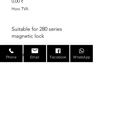
Prix
0,00 ₹
Hors TVA
Suitable for 280 series
magnetic lock
Parameter
Phone
Email
Facebook
WhatsApp
Model
MLB-280U
Dimension
180L*40W*30H(mm)
E-mail :
sales@infotronicx.com
Material
High strength
Aluminum alloy
©2023 Tous droits réservés par le logiciel
Suitable
Frameless Glass
Infotronicx Pvt Ltd, Ahmedabad, Inde.
Door
-
INFOTRONICX™