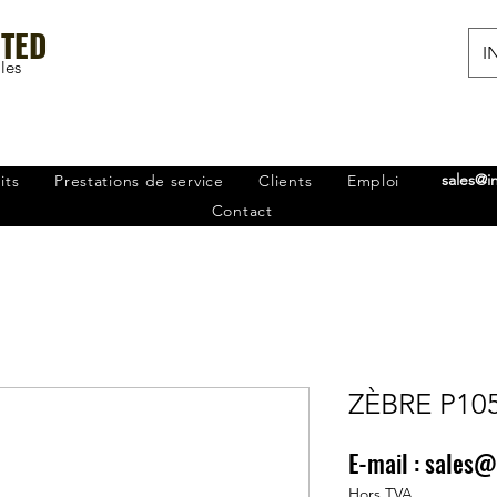
ITED
IN
les
sales@i
its
Prestations de service
Clients
Emploi
Contact
ZÈBRE P10
E-mail :
sales@
Prix
0,00 ₹
Hors TVA