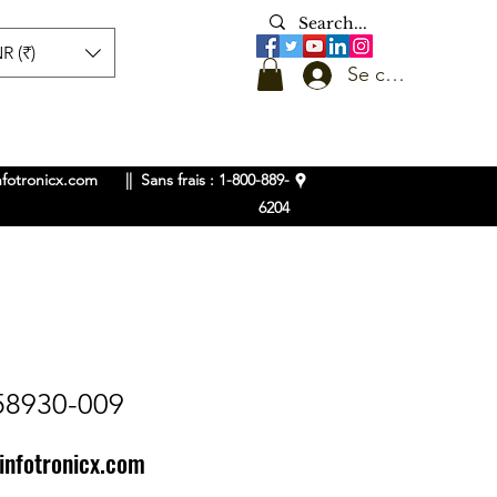
R (₹)
Se connecter
nfotronicx.com
|| Sans frais : 1-800-889-
6204
58930-009
infotronicx.com