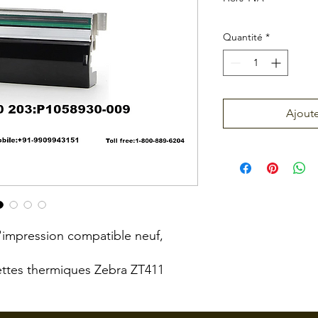
Quantité
*
Ajoute
impression compatible neuf,
ettes thermiques Zebra ZT411
 convient pas pour l'imprimante
ZT410 200/300 dpi.)