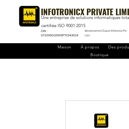
INFOTRONICX PRIVATE LIM
Une entreprise de solutions informatiques tota
certifiée ISO 9001:2015
(Anciennement Dupat Infotronicx Pvt.
CIN :
Ltd.)
U72200GJ2003PTC043019
Maison
À propos
Des produ
Boutique