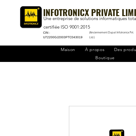
INFOTRONICX PRIVATE LIM
Une entreprise de solutions informatiques tota
certifiée ISO 9001:2015
(Anciennement Dupat Infotronicx Pvt.
CIN :
Ltd.)
U72200GJ2003PTC043019
Maison
À propos
Des produ
Boutique