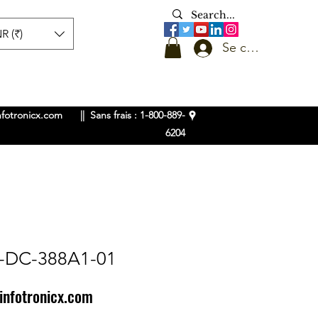
R (₹)
Se connecter
nfotronicx.com
|| Sans frais : 1-800-889-
6204
-DC-388A1-01
infotronicx.com