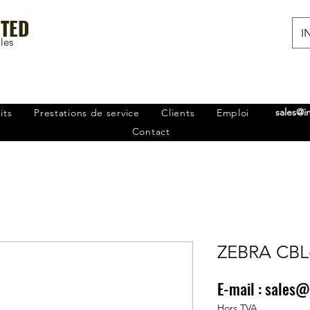
ITED
IN
les
sales@i
its
Prestations de service
Clients
Emploi
Contact
ZEBRA CBL
E-mail :
sales@
Prix
0,00 ₹
Hors TVA