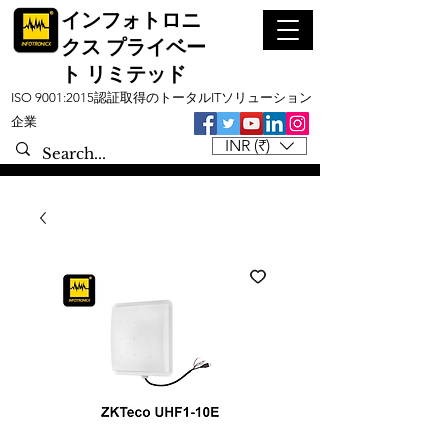
インフォトロニ
クス プライベー
ト リミテッド
ISO 9001:2015認証取得のトータルITソリューション
企業
INR (₹)