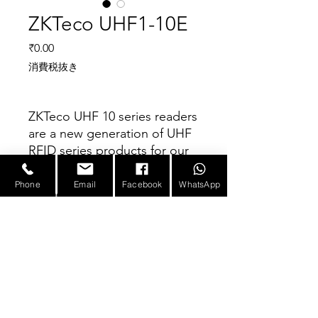
ZKTeco UHF1-10E
価格
₹0.00
消費税抜き
ZKTeco UHF 10 series readers
are a new generation of UHF
RFID series products for our
company’s independent
research and development of
Phone
Email
Facebook
WhatsApp
Parameter
the long-distance card reader
system in the personnel
management, goods
Model
UHF1-10E
Name/Number
management, and vehicle
management.
E-mail :
sales@infotronicx.com
Brand
ZKTeco
FEATURES
Type Of
Card Reader