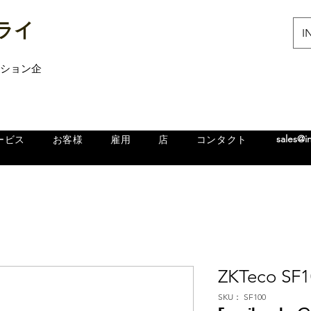
ライ
IN
ューション企
sales@i
ービス
お客様
雇用
店
コンタクト
ZKTeco SF
SKU： SF100