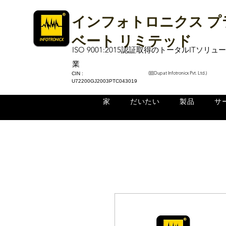
インフォトロニクス プ
ベート リミテッド
ISO 9001:2015認証取得のトータルITソリ
業
(旧Dupat Infotronicx Pvt. Ltd.)
CIN :
U72200GJ2003PTC043019
家
だいたい
製品
サ