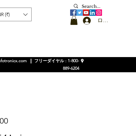
R (₹)
ログイン
nfotronicx.com
|| フリーダイヤル : 1-800-
889-6204
100