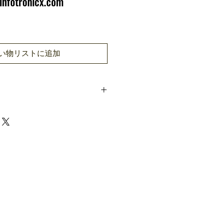
infotronicx.com
い物リストに追加
SF100
2.4-
inch TFT (320 x 240) Colo
r Screen
ZK Optical Sensor (500D
PI)
ZKFinger VX10.0