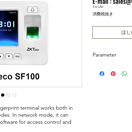
E-mail :
sales@
価格
₹0.00
消費税抜き
ほし
Parameter
Model
LCD
ngerprint terminal works both in
Fingerprint Sensor
des. In network mode, it can
oftware for access control and
Algorithm Version
nt.