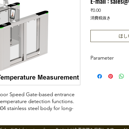
E-mail :
sales@
価格
₹0.00
消費税抜き
ほし
Parameter
Power Requiremen
Working Temperat
ndoor Speed Gate-based entrance
temperature detection functions.
Working Humidity
04 stainless steel body for long-
panels are made of acrylic for
impact resistance. The barrier is
Working Environme