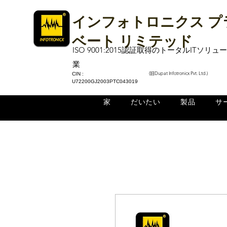
インフォトロニクス プ
ベート リミテッド
ISO 9001:2015認証取得のトータルITソリ
業
(旧Dupat Infotronicx Pvt. Ltd.)
CIN :
U72200GJ2003PTC043019
家
だいたい
製品
サ