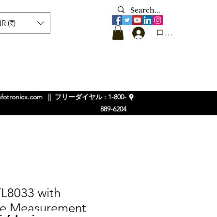
R (₹)
ログイン
nfotronicx.com
|| フリーダイヤル : 1-800-
889-6204
L8033 with
re Measurement