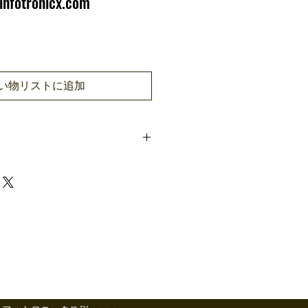
infotronicx.com
い物リストに追加
ts
AC 100 ~ 120V/200 ~
240V, 50/60Hz
ure
-28°C ~ 60°C
20% - 95% (Non-
condensing)
nt
Indoor