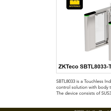
SBTL8033 is a Touchless I
control solution with body 
The device consists of SUS3
term usage and the barrier 
better aging resistance and 