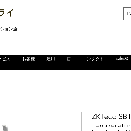
ライ
IN
ューション企
sales@i
ービス
お客様
雇用
店
コンタクト
ZKTeco SBT
Temperatu