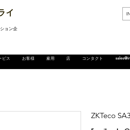
ライ
IN
ューション企
sales@i
ービス
お客様
雇用
店
コンタクト
ZKTeco SA