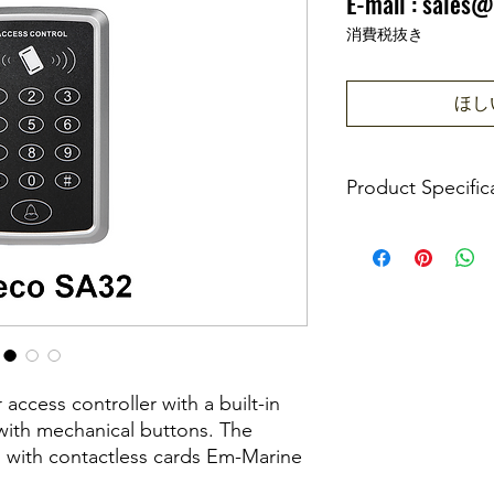
E-mail :
sales@
価格
₹0.00
消費税抜き
ほし
Product Specific
Controller type
Number of keys
Types of Writable K
Key Types
access controller with a built-in
ith mechanical buttons. The
Reader Protocol
g with contactless cards Em-Marine
Types of Passage Po
ntrols electronic locks, exit the