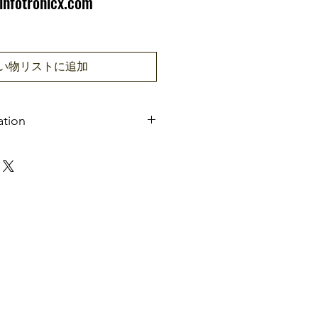
infotronicx.com
い物リストに追加
ation
Autonomous
1000 pcs
eys
Simple, Master
RFID (Proximity)
Wiegand 26 optional
ints
Door