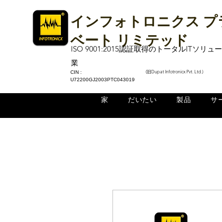
インフォトロニクス プ
ベート リミテッド
ISO 9001:2015認証取得のトータルITソリ
業
(旧Dupat Infotronicx Pvt. Ltd.)
CIN :
U72200GJ2003PTC043019
家
だいたい
製品
サ