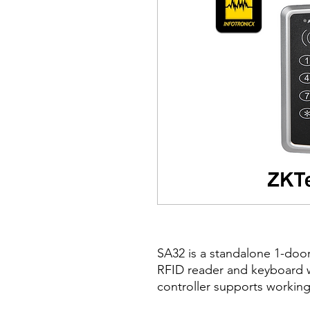
SA32 is a standalone 1-door 
RFID reader and keyboard w
controller supports workin
or Mifare, a built-in relay co