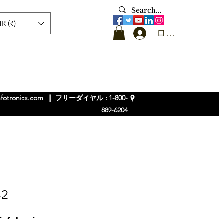
R (₹)
ログイン
nfotronicx.com
|| フリーダイヤル : 1-800-
889-6204
32