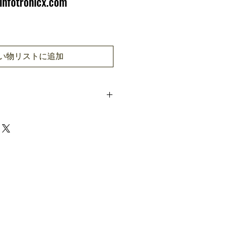
infotronicx.com
い物リストに追加
2.8-inch TFT Screen
500
500
y
2000
500 (Optional)