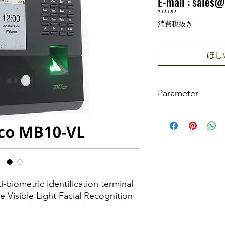
E-mail :
sales@
価格
₹0.00
消費税抜き
ほし
Parameter
Display
User Capacity
Face Capacity
-biometric identification terminal
Fingerprint Capacit
e Visible Light Facial Recognition
Card Capacity
d Visible Light facial recognition