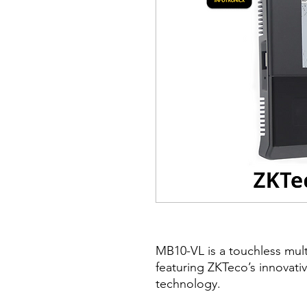
MB10-VL is a touchless multi
featuring ZKTeco’s innovativ
technology.
With the latest algorithm an