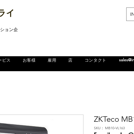
ライ
IN
ューション企
sales@i
ービス
お客様
雇用
店
コンタクト
ZKTeco MB
SKU： MB10-VL163