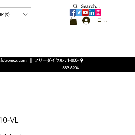
R (₹)
ログイン
nfotronicx.com
|| フリーダイヤル : 1-800-
889-6204
10-VL