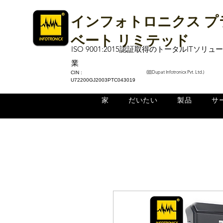
インフォトロニクス プ
ベート リミテッド
ISO 9001:2015認証取得のトータルITソリ
業
(旧Dupat Infotronicx Pvt. Ltd.)
CIN :
U72200GJ2003PTC043019
家
だいたい
製品
サ