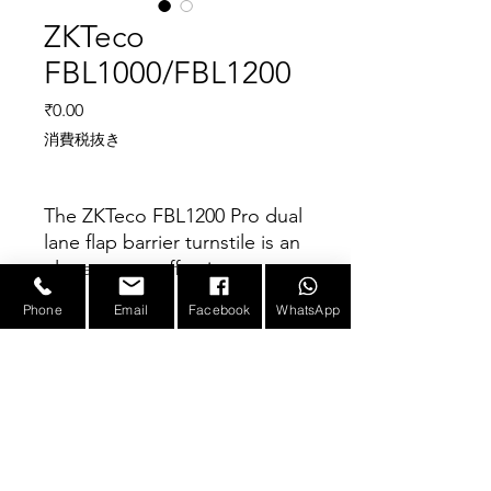
ZKTeco
FBL1000/FBL1200
価格
₹0.00
消費税抜き
The ZKTeco FBL1200 Pro dual
lane flap barrier turnstile is an
elegant cost effective
entrance control system
Phone
Email
Facebook
WhatsApp
designed for high-traffic
Parameter
volume.
The FBL1200 Pro series
should work together with
Power
AC 100 to
Requirements
120V/200 to
FBL1000 Pro series to build
240V, 50/60Hz
multiple lanes
E-mail :
sales@infotronicx.com