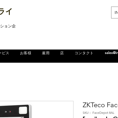
ライ
IN
ューション企
sales@i
ービス
お客様
雇用
店
コンタクト
ZKTeco Fa
SKU： FaceDepot 8AL