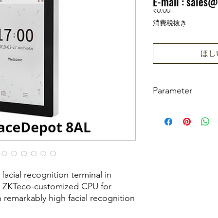
E-mail :
sales@
価格
₹0.00
消費税抜き
ほし
Parameter
Capacity
Faces
facial recognition terminal in
Users / Cards
g ZKTeco-customized CPU for
remarkably high facial recognition
Transactions
tes, high-speed facial recognition