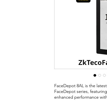
FaceDepot 8AL is the latest 
FaceDepot series, featurin
enhanced performance with 
capacity upto 50,000 templa