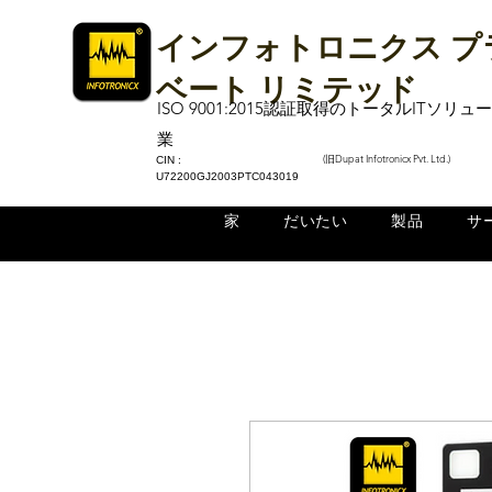
インフォトロニクス プ
ベート リミテッド
ISO 9001:2015認証取得のトータルITソリ
業
(旧Dupat Infotronicx Pvt. Ltd.)
CIN :
U72200GJ2003PTC043019
家
だいたい
製品
サ