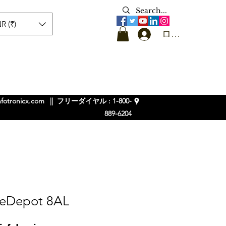
R (₹)
ログイン
nfotronicx.com
|| フリーダイヤル : 1-800-
889-6204
ceDepot 8AL