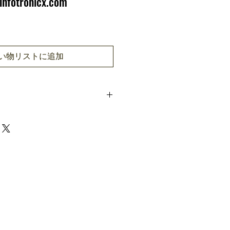
infotronicx.com
い物リストに追加
(1:30,000 N) / 50,000
(Optional)
50,000
1,000,000