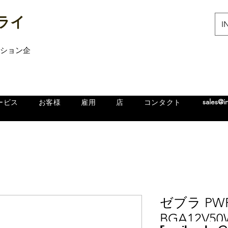
ライ
IN
ューション企
sales@i
ービス
お客様
雇用
店
コンタクト
ゼブラ PWR
BGA12V5