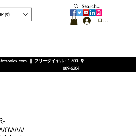
R (₹)
ログイン
nfotronicx.com
|| フリーダイヤル : 1-800-
889-6204
-
0W0WW