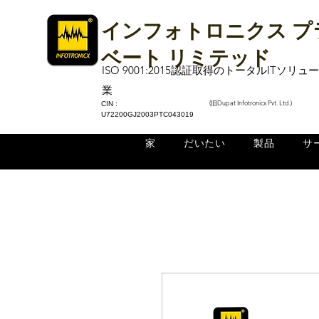
インフォトロニクス プ
ベート リミテッド
ISO 9001:2015認証取得のトータルITソリ
業
(旧Dupat Infotronicx Pvt. Ltd.)
CIN :
U72200GJ2003PTC043019
家
だいたい
製品
サ