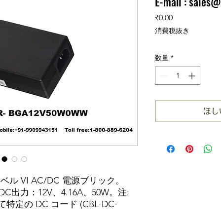
E-mail :
sales@
価格
₹0.00
消費税抜き
数量
*
ほし
 レベル VI AC/DC 電源ブリック。
。 DC出力：12V、4.16A、50W。注:
の DC コード (CBL-DC-
リーズ用のフィルター付き DC ライン コー