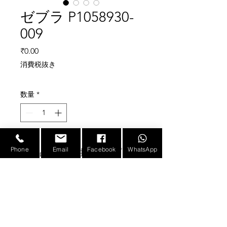
ゼブラ P1058930-
009
価格
₹0.00
消費税抜き
数量
*
Phone
Email
Facebook
WhatsApp
新品の互換性のあるプリン
トヘッド交換品、3 か月保
証
Zebra ZT411 感熱ラベルプ
リンタ 203dpi 対応
(*zerbra ZT411 300dpi プリ
E-mail :
sales@infotronicx.com
ンタまたは ZT410