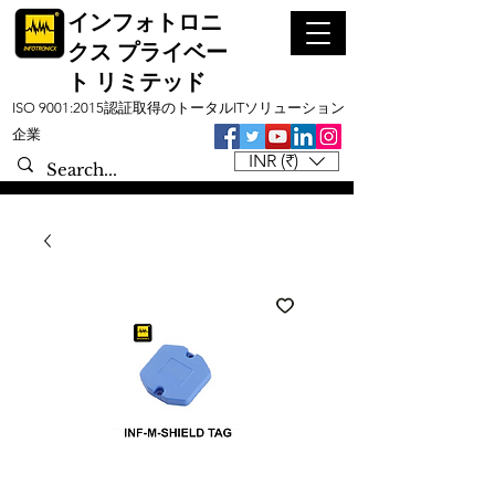
インフォトロニ
クス プライベー
ト リミテッド
ISO 9001:2015認証取得のトータルITソリューション
企業
INR (₹)