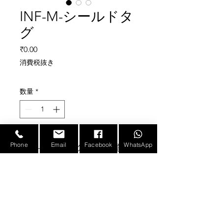
INF-M-シールドタ
グ
価格
₹0.00
消費税抜き
数量
*
Phone
Email
Facebook
WhatsApp
M-Shield タグは、金属に取
り付けた場合、10 メート
ルを超える読み取り範囲で
効果的に動作します。
耐久性の高い頑丈な構
造。
E-mail :
sales@infotronicx.com
2 つの穴を利用してネジで