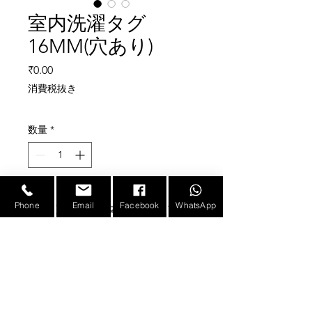
室内洗濯タグ
16MM(穴あり)
価格
₹0.00
消費税抜き
数量
*
Phone
Email
Facebook
WhatsApp
ランドリータグは高温プラ
スチックで作られており、
熱、過酷な環境、耐薬品性
に関する耐久性要件をすべ
て満たしています。
洗濯、防水、高温用途に便
E-mail :
sales@infotronicx.com
利です。