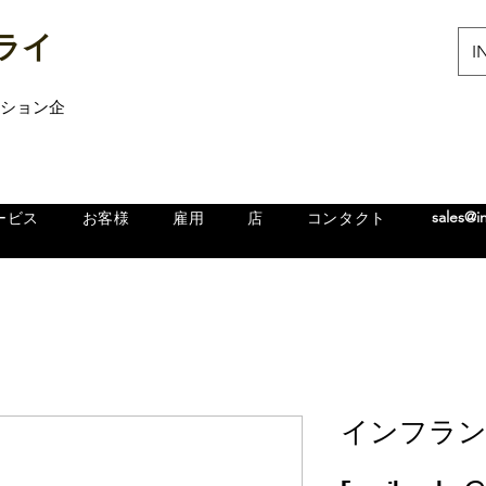
ライ
IN
ューション企
sales@i
ービス
お客様
雇用
店
コンタクト
インフラン