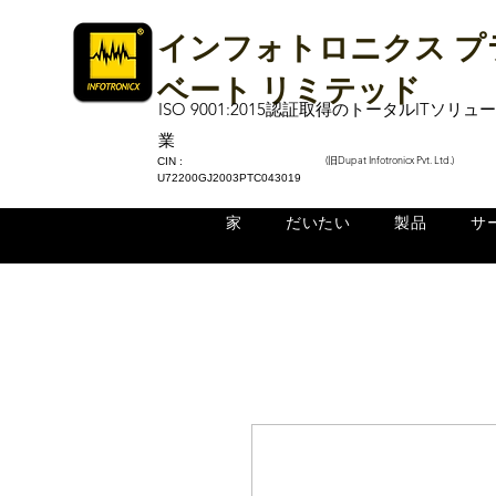
インフォトロニクス プ
ベート リミテッド
ISO 9001:2015認証取得のトータルITソリ
業
(旧Dupat Infotronicx Pvt. Ltd.)
CIN :
U72200GJ2003PTC043019
家
だいたい
製品
サ