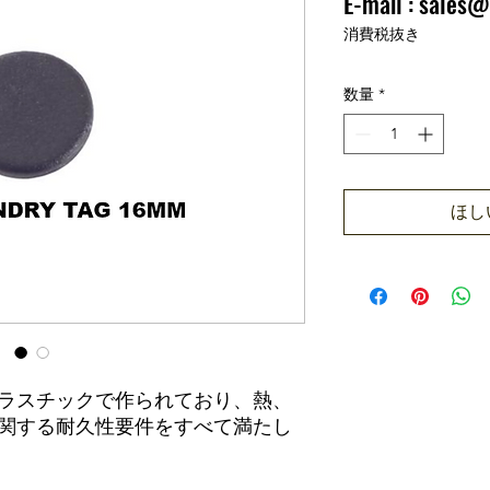
E-mail :
sales@
価格
₹0.00
消費税抜き
数量
*
ほし
ラスチックで作られており、熱、
関する耐久性要件をすべて満たし
に便利です。