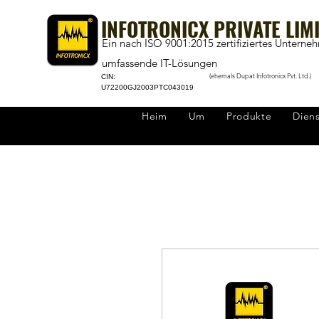
INFOTRONICX PRIVATE LIM
Ein nach ISO 9001:2015 zertifiziertes Unterne
umfassende IT-Lösungen
(ehemals Dupat Infotronicx Pvt. Ltd.)
CIN:
U72200GJ2003PTC043019
Heim
Um
Produkte
Dien