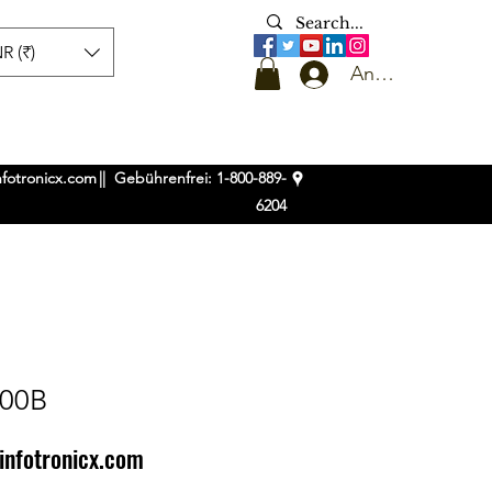
R (₹)
Anmelden
nfotronicx.com
|| Gebührenfrei: 1-800-889-
6204
300B
infotronicx.com