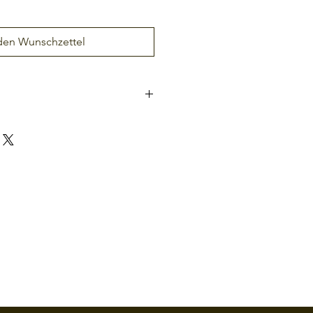
den Wunschzettel
Zinc Alloy
China Standard Anti-
theft Mortise
100
BLE4.0
Semi-conductor (silicon)
RFID S50/S70 (13.56
Mhz.) 1K/4K Card