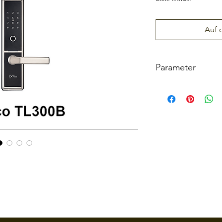
Auf 
Parameter
Material
Mortise
User Capacity
Communication
Fingerprint Sensor
Card Reader