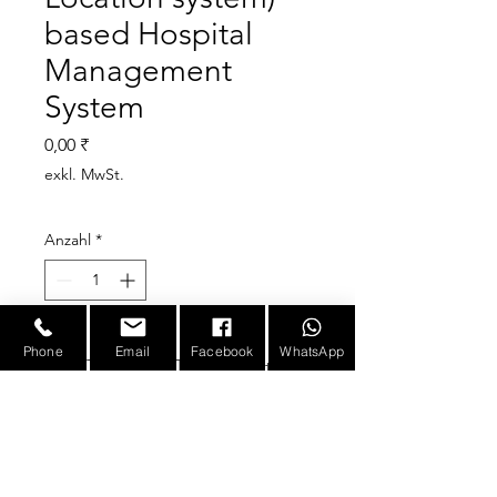
based Hospital
Management
System
Preis
0,00 ₹
exkl. MwSt.
Anzahl
*
Phone
Email
Facebook
WhatsApp
An RTLS (Real-Time Location
System) based Hospital
Management System is a
comprehensive technology
solution designed to enhance