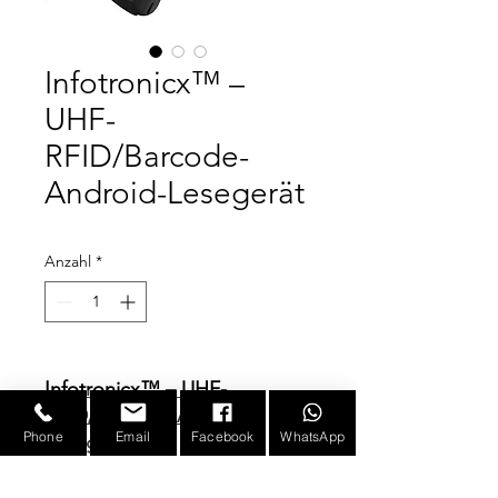
Infotronicx™ –
UHF-
RFID/Barcode-
Android-Lesegerät
Anzahl
*
Infotronicx™ – UHF-
RFID/Barcode-Android-
Phone
Email
Facebook
WhatsApp
Lesegerät
Produktmerkmale
: