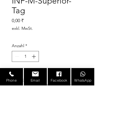
INF-M-Superior-
Tag
Preis
0,00 ₹
exkl. MwSt.
Anzahl
*
Merkmale
Phone
Email
Facebook
WhatsApp
M-Superior Tag ist ATEX-
zugelassen und kann daher
in potenziell
explosionsgefährdeten
Bereichen eingesetzt
E-mail :
sales@infotronicx.com
werden
M-Superior ist ein