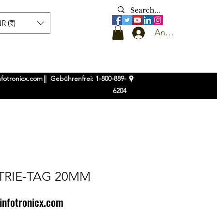
R (₹)
Anmelden
nfotronicx.com
|| Gebührenfrei: 1-800-889-
6204
TRIE-TAG 20MM
infotronicx.com