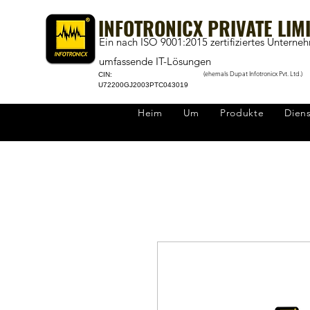
INFOTRONICX PRIVATE LIM
Ein nach ISO 9001:2015 zertifiziertes Unterne
umfassende IT-Lösungen
(ehemals Dupat Infotronicx Pvt. Ltd.)
CIN:
U72200GJ2003PTC043019
Heim
Um
Produkte
Dien